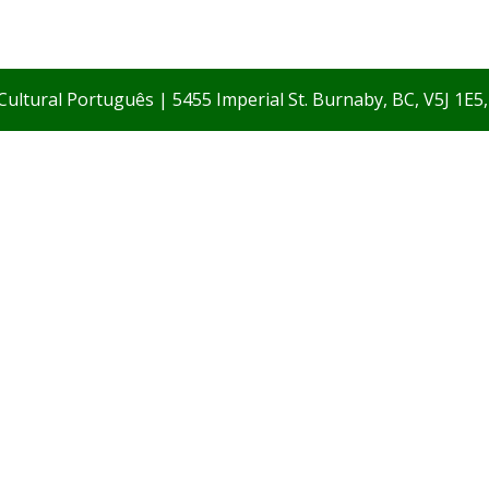
Cultural Português | 5455 Imperial St. Burnaby, BC, V5J 1E5